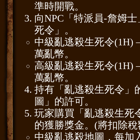
準時開戰。
向NPC「特派員-詹姆
死令」。
中級亂逃殺生死令(1H) 
萬亂幣。
高級亂逃殺生死令(1H) 
萬亂幣。
持有「亂逃殺生死令」
圖」的許可。
玩家購買「亂逃殺生死
的獲勝獎金。(將扣除稅額
中級亂逃殺地圖，每加